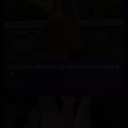
历史战争剧《铁血军魂》战争题材史诗巨制在线免费播
放
9
189,012
45:52