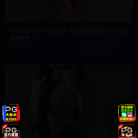
古装武侠传奇《剑心江湖》完整版在线播放支持移动端
观看体验
2025-01-14
亚洲剧
NEW