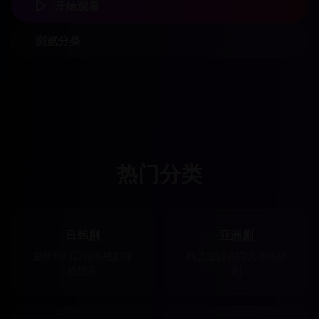
开始观看
浏览分类
热门分类
日韩剧
亚洲剧
最新热门日韩电视剧在
精选亚洲各国优质电视
线观看
剧