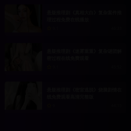
悬疑推理剧《真相大白》复杂案件推
理过程免费在线播放
9.1
46:33
悬疑推理剧《迷雾重重》复杂谜团解
密过程在线免费观看
9.1
45:52
悬疑推理剧《密室逃脱》烧脑剧情在
线免费观看高清完整版
9
44:15