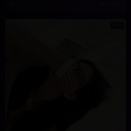
9.1
198,765
50:42