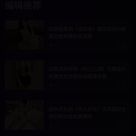
编辑推荐
犯罪悬疑剧《追凶者》紧张刺激的破
案过程免费在线观看
9.2
47:28
古装武侠传奇《剑心江湖》完整版在
线播放支持移动端观看体验
9.1
42:18
战争历史剧《烽火岁月》抗战题材史
诗巨制在线免费播放
9.1
53:15