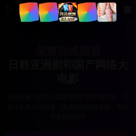
网剧先锋
免费在线观看
日韩亚洲剧和国产网络大
电影
网剧先锋为您提供最新最热门的影视资源，支
持手机和电脑观看，高清流畅播放体验，每日
更新精彩内容