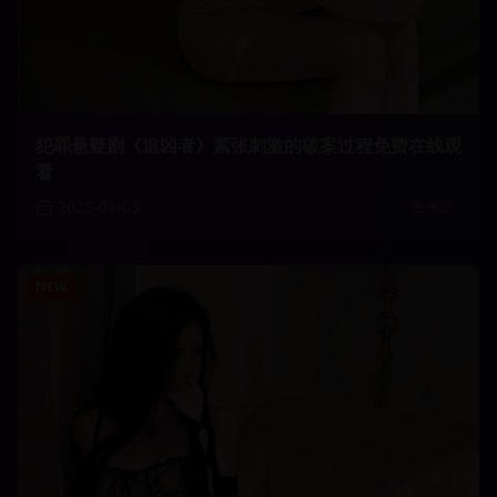
犯罪悬疑剧《追凶者》紧张刺激的破案过程免费在线观
看
2025-01-05
亚洲剧
NEW