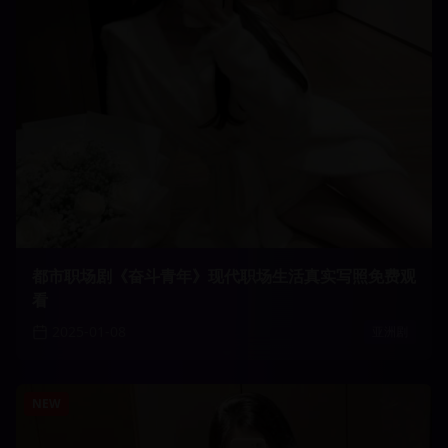
都市职场剧《奋斗青年》现代职场生活真实写照免费观
看
2025-01-08
亚洲剧
NEW